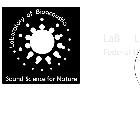
LaB La
Federal U
Home
News