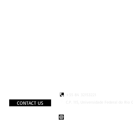
+55 84 32153221
C.P. 115, Universidade Federal do Rio
CONTACT US
http://www.faceboook.com/LaB
lab.bio.br@gmail.com